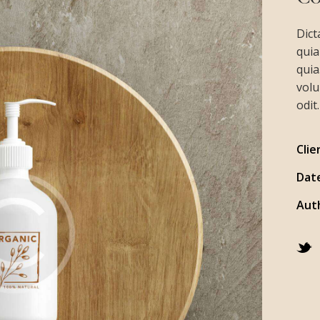
Dict
quia
quia
volu
odit.
Clie
Dat
Aut