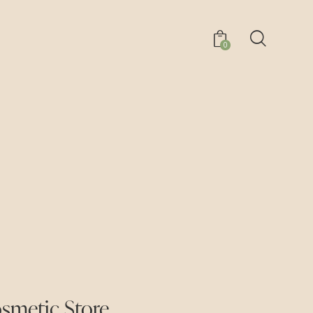
0
smetic Store