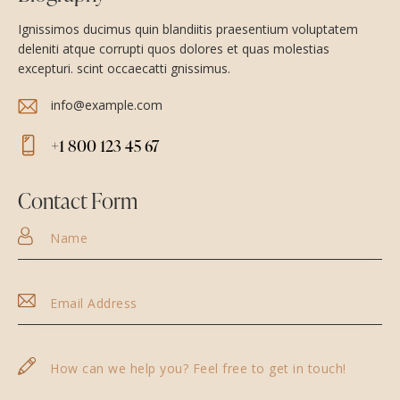
Ignissimos ducimus quin blandiitis praesentium voluptatem
deleniti atque corrupti quos dolores et quas molestias
excepturi. scint occaecatti gnissimus.
info@example.com
E-
+1 800 123 45 67
m
Ph
ail
on
Contact Form
:
e: